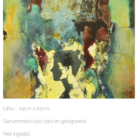
Litho - 79cm x 62cm.
Genummerd (122/190) en gesigneerd.
Niet ingelijst.